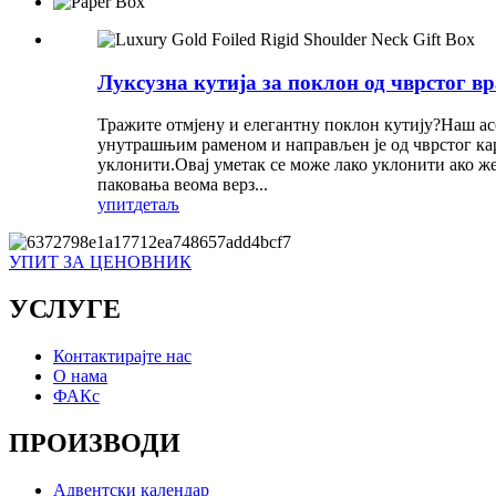
Луксузна кутија за поклон од чврстог в
Тражите отмјену и елегантну поклон кутију?Наш асо
унутрашњим раменом и направљен је од чврстог карт
уклонити.Овај уметак се може лако уклонити ако жел
паковања веома верз...
упит
детаљ
УПИТ ЗА ЦЕНОВНИК
УСЛУГЕ
Контактирајте нас
О нама
ФАКс
ПРОИЗВОДИ
Адвентски календар