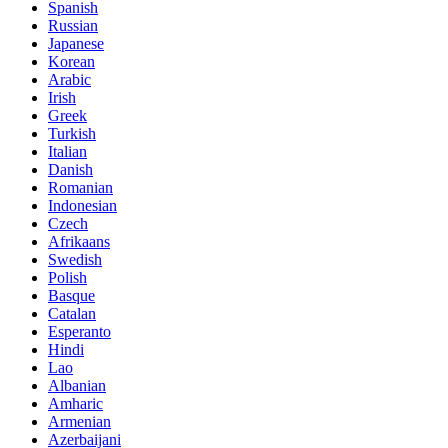
Spanish
Russian
Japanese
Korean
Arabic
Irish
Greek
Turkish
Italian
Danish
Romanian
Indonesian
Czech
Afrikaans
Swedish
Polish
Basque
Catalan
Esperanto
Hindi
Lao
Albanian
Amharic
Armenian
Azerbaijani