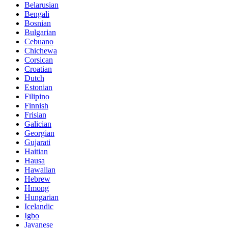
Belarusian
Bengali
Bosnian
Bulgarian
Cebuano
Chichewa
Corsican
Croatian
Dutch
Estonian
Filipino
Finnish
Frisian
Galician
Georgian
Gujarati
Haitian
Hausa
Hawaiian
Hebrew
Hmong
Hungarian
Icelandic
Igbo
Javanese