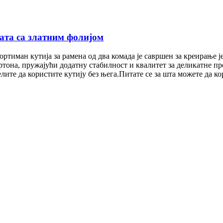
рата са златним фолијом
ртиман кутија за рамена од два комада је савршен за креирање ј
она, пружајући додатну стабилност и квалитет за деликатне про
ите да користите кутију без њега.Питате се за шта можете да кори