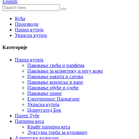
English
Кућа
Производи
Папир кутија
Украсна кутија
Категорије
Папир кутија
Паковање свећа и парфема
Паковање за козметику и негу коже
Паковање накита и сатова
Паковање конопље и вапе
Паковање обуће и одеће
Паковање хране
Елецтроницс Пацкагинг
Украсна кутија
Цорругатед Бок
Папер Тубе
Папирна кеса
Крафт папирна кеса
Луксузна торба за куповину
Адвентски календар