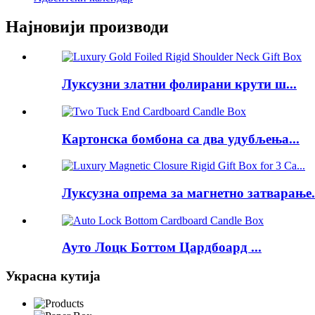
Најновији производи
Луксузни златни фолирани крути ш...
Картонска бомбона са два удубљења...
Луксузна опрема за магнетно затварање.
Ауто Лоцк Боттом Цардбоард ...
Украсна кутија