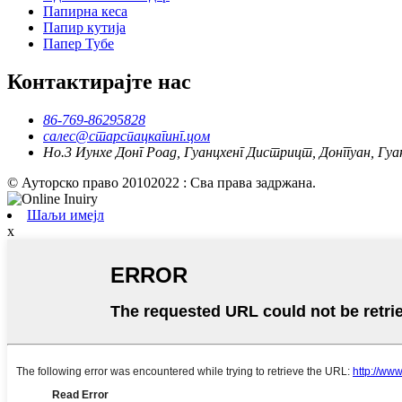
Папирна кеса
Папир кутија
Папер Тубе
Контактирајте нас
86-769-86295828
салес@старспацкагинг.цом
Но.3 Иунхе Донг Роад, Гуанцхенг Дистрицт, Донггуан, Гуа
© Ауторско право 20102022 : Сва права задржана.
Шаљи имејл
x