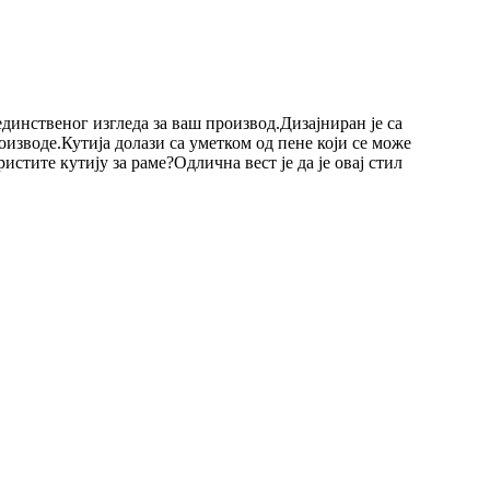
единственог изгледа за ваш производ.Дизајниран је са
изводе.Кутија долази са уметком од пене који се може
стите кутију за раме?Одлична вест је да је овај стил