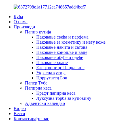
Кућа
О нама
Производи
Папир кутија
Паковање свећа и парфема
Паковање за козметику и негу коже
Паковање накита и сатова
Паковање конопље и вапе
Паковање обуће и одеће
Паковање хране
Елецтроницс Пацкагинг
Украсна кутија
Цорругатед Бок
Папер Тубе
Папирна кеса
Крафт папирна кеса
Луксузна торба за куповину
Адвентски календар
Видео
Вести
Контактирајте нас