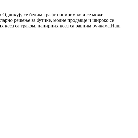
м.Одликују се белим крафт папиром који се може
ларно решење за бутике, модне продавце и широко се
х кеса са траком, папирних кеса са равним ручкама.Наш