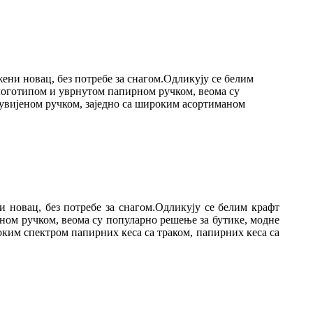
ни новац, без потребе за снагом.Одликују се белим
оготипом и уврнутом папирном ручком, веома су
увијеном ручком, заједно са широким асортиманом
новац, без потребе за снагом.Одликују се белим крафт
ом ручком, веома су популарно решење за бутике, модне
ким спектром папирних кеса са траком, папирних кеса са