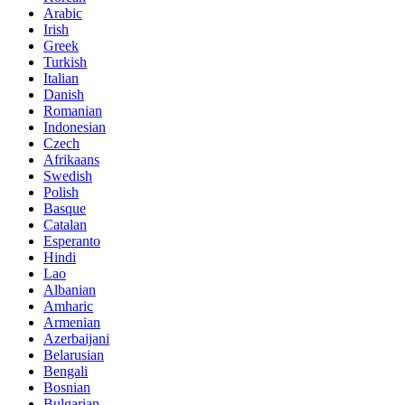
Arabic
Irish
Greek
Turkish
Italian
Danish
Romanian
Indonesian
Czech
Afrikaans
Swedish
Polish
Basque
Catalan
Esperanto
Hindi
Lao
Albanian
Amharic
Armenian
Azerbaijani
Belarusian
Bengali
Bosnian
Bulgarian