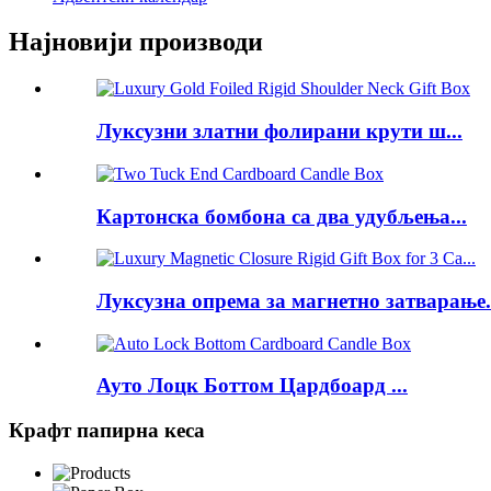
Најновији производи
Луксузни златни фолирани крути ш...
Картонска бомбона са два удубљења...
Луксузна опрема за магнетно затварање.
Ауто Лоцк Боттом Цардбоард ...
Крафт папирна кеса