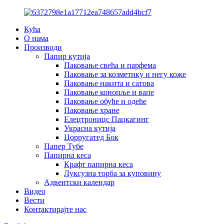
Кућа
О нама
Производи
Папир кутија
Паковање свећа и парфема
Паковање за козметику и негу коже
Паковање накита и сатова
Паковање конопље и вапе
Паковање обуће и одеће
Паковање хране
Елецтроницс Пацкагинг
Украсна кутија
Цорругатед Бок
Папер Тубе
Папирна кеса
Крафт папирна кеса
Луксузна торба за куповину
Адвентски календар
Видео
Вести
Контактирајте нас