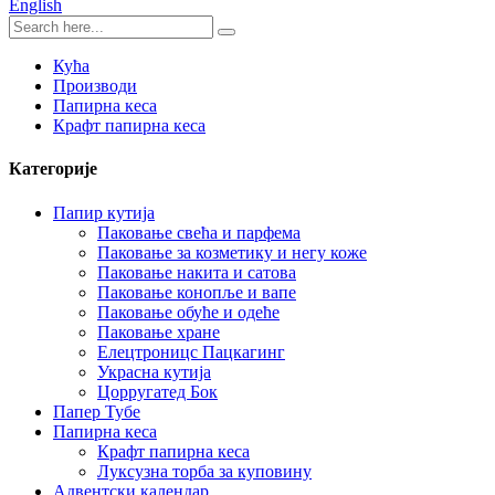
English
Кућа
Производи
Папирна кеса
Крафт папирна кеса
Категорије
Папир кутија
Паковање свећа и парфема
Паковање за козметику и негу коже
Паковање накита и сатова
Паковање конопље и вапе
Паковање обуће и одеће
Паковање хране
Елецтроницс Пацкагинг
Украсна кутија
Цорругатед Бок
Папер Тубе
Папирна кеса
Крафт папирна кеса
Луксузна торба за куповину
Адвентски календар