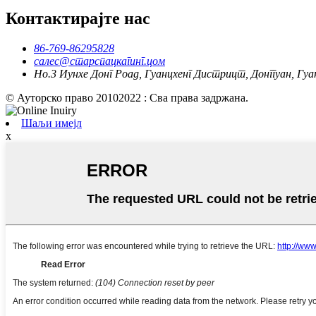
Контактирајте нас
86-769-86295828
салес@старспацкагинг.цом
Но.3 Иунхе Донг Роад, Гуанцхенг Дистрицт, Донггуан, Гуа
© Ауторско право 20102022 : Сва права задржана.
Шаљи имејл
x