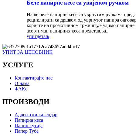
Беле папирне кесе са увијеном ручком
Наше беле папирне кесе са уврнутим ручкама предс
рециклирати са дршком од уврнутог папира одговар
користе на промотивном тржишту.Нудимо папирне ке
асортиман папирних кеса представља...
упит
детаљ
УПИТ ЗА ЦЕНОВНИК
УСЛУГЕ
Контактирајте нас
О нама
ФАКс
ПРОИЗВОДИ
Адвентски календар
Папирна кеса
Папир кутија
Папер Тубе