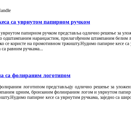
еса са уврнутом папирном ручком
 уврнутом папирном ручком представља одлично решење за уложе
уно одштампаним наранџастим, прилагођеним штампаним белим л
ко се користе на промотивном тржишту.Нудимо папирне кесе са 
 са равним ручкама...
ма са фолираним логотипом
фолираним логотипом представљају одлично решење за уложени 
мпаним црним, бронзаним фолиираним логом и уврнутом папирн
шту.Нудимо папирне кесе са уврнутим ручкама, заједно са широ