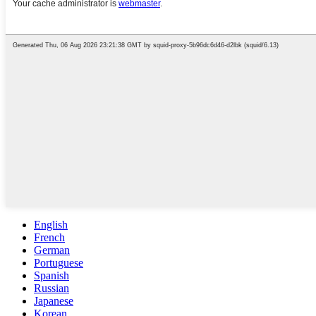
English
French
German
Portuguese
Spanish
Russian
Japanese
Korean