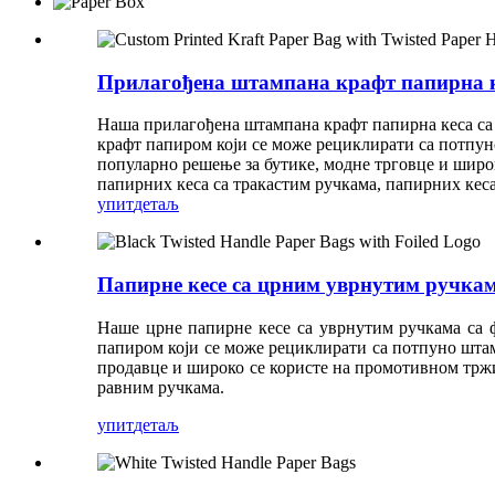
Прилагођена штампана крафт папирна к
Наша прилагођена штампана крафт папирна кеса са
крафт папиром који се може рециклирати са потп
популарно решење за бутике, модне трговце и широ
папирних кеса са тракастим ручкама, папирних кеса
упит
детаљ
Папирне кесе са црним уврнутим ручка
Наше црне папирне кесе са уврнутим ручкама са 
папиром који се може рециклирати са потпуно шта
продавце и широко се користе на промотивном тржи
равним ручкама.
упит
детаљ