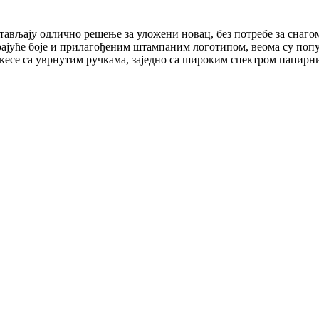
тављају одлично решење за уложени новац, без потребе за снаго
ајуће боје и прилагођеним штампаним логотипом, веома су попу
се са уврнутим ручкама, заједно са широким спектром папирни