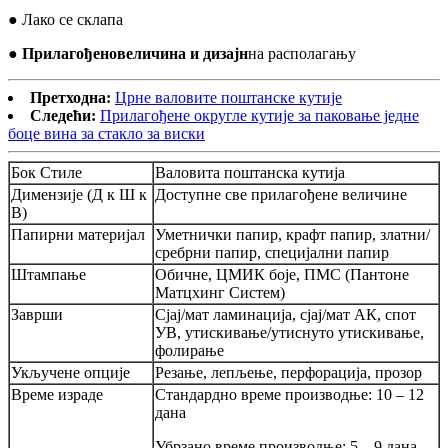
● Лако се склапа
● Прилагођено
величина и дизајн
на располагању
Претходна:
Црне валовите поштанске кутије
Следећи:
Прилагођене округле кутије за паковање једне
боце вина за стакло за виски
Бок Стиле
Валовита поштанска кутија
Димензије (Д к Ш к
Доступне све прилагођене величине
В)
Папирни материјал
Уметнички папир, крафт папир, златни/
сребрни папир, специјални папир
Штампање
Обичне, ЦМИК боје, ПМС (Пантоне
Матцхинг Систем)
Заврши
Сјај/мат ламинација, сјај/мат АК, спот
УВ, утискивање/утиснуто утискивање,
фолирање
Укључене опције
Резање, лепљење, перфорација, прозор
Време израде
Стандардно време производње: 10 – 12
дана
Убрзано време производње: 5 – 9 дана