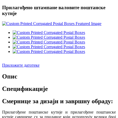
Прилагођено штампане валовите поштанске
кутије
Приложите датотеке
Опис
Спецификације
Смернице за дизајн и завршну обраду:
Прилагођене поштанске кутије и прилагођене поштанске
кутије савршене су за продавце који испоручују велики број