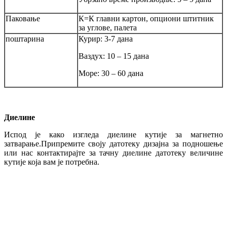
Паковање
К=К главни картон, опциони штитник
за углове, палета
поштарина
Курир: 3-7 дана
Ваздух: 10 – 15 дана
Море: 30 – 60 дана
Диелине
Испод је како изгледа диелине кутије за магнетно
затварање.Припремите своју датотеку дизајна за подношење
или нас контактирајте за тачну диелине датотеку величине
кутије која вам је потребна.