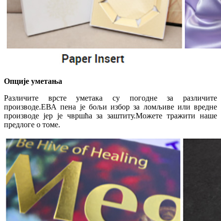
Опције уметања
Различите врсте уметака су погодне за различите
производе.ЕВА пена је бољи избор за ломљиве или вредне
производе јер је чвршћа за заштиту.Можете тражити наше
предлоге о томе.