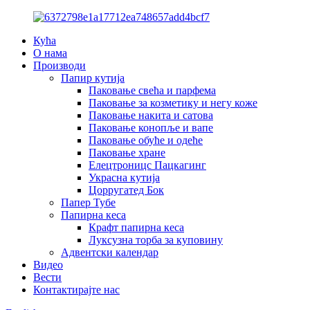
Кућа
О нама
Производи
Папир кутија
Паковање свећа и парфема
Паковање за козметику и негу коже
Паковање накита и сатова
Паковање конопље и вапе
Паковање обуће и одеће
Паковање хране
Елецтроницс Пацкагинг
Украсна кутија
Цорругатед Бок
Папер Тубе
Папирна кеса
Крафт папирна кеса
Луксузна торба за куповину
Адвентски календар
Видео
Вести
Контактирајте нас