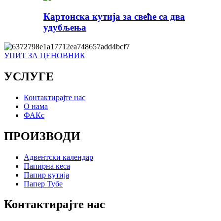
Картонска кутија за свеће са два
удубљења
УПИТ ЗА ЦЕНОВНИК
УСЛУГЕ
Контактирајте нас
О нама
ФАКс
ПРОИЗВОДИ
Адвентски календар
Папирна кеса
Папир кутија
Папер Тубе
Контактирајте нас