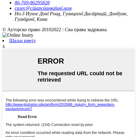
86-769-86295828
салес@старспацкагинг.цом
Но.3 Иунхе Донг Роад, Гуанцхенг Дистрицт, Донггуан,
Гуангдонг, Кина
© Ауторско право 20102022 : Сва права задржана.
Шаљи имејл
x