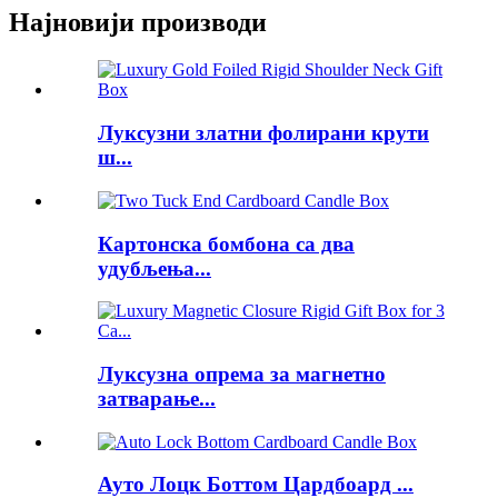
Најновији производи
Луксузни златни фолирани крути
ш...
Картонска бомбона са два
удубљења...
Луксузна опрема за магнетно
затварање...
Ауто Лоцк Боттом Цардбоард ...