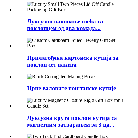
Луксузно паковање свећа са
поклопцем од два комада...
Прилагођена картонска кутија за
поклон сет накита
Црне валовите поштанске кутије
Луксузна крута поклон кутија са
магнетним затварањем за 3 ца...