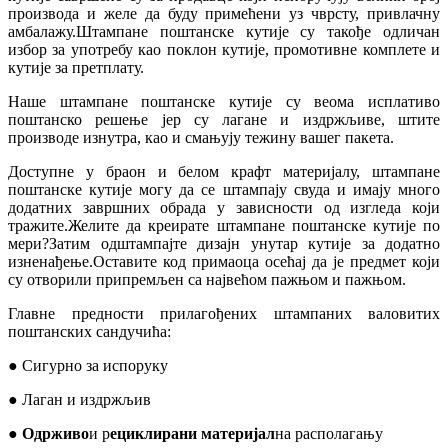
производа и желе да буду примећени уз чврсту, привлачну
амбалажу.Штампане поштанске кутије су такође одличан
избор за употребу као поклон кутије, промотивне комплете и
кутије за претплату.
Наше штампане поштанске кутије су веома исплативо
поштанско решење јер су лагане и издржљиве, штите
производе изнутра, као и смањују тежину вашег пакета.
Доступне у браон и белом крафт материјалу, штампане
поштанске кутије могу да се штампају свуда и имају много
додатних завршних обрада у зависности од изгледа који
тражите.Желите да креирате штампане поштанске кутије по
мери?Затим одштампајте дизајн унутар кутије за додатно
изненађење.Оставите код примаоца осећај да је предмет који
су отворили припремљен са највећом пажњом и пажњом.
Главне предности прилагођених штампаних валовитих
поштанских сандучића:
● Сигурно за испоруку
● Лаган и издржљив
● Одрживо
и р
ециклирани материјал
на располагању