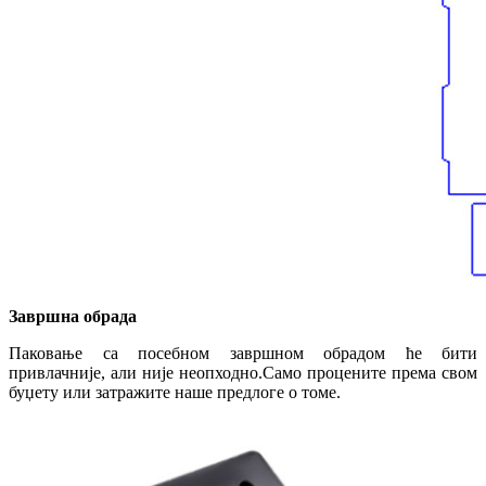
Завршна обрада
Паковање са посебном завршном обрадом ће бити
привлачније, али није неопходно.Само процените према свом
буџету или затражите наше предлоге о томе.