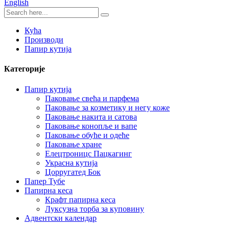
English
Кућа
Производи
Папир кутија
Категорије
Папир кутија
Паковање свећа и парфема
Паковање за козметику и негу коже
Паковање накита и сатова
Паковање конопље и вапе
Паковање обуће и одеће
Паковање хране
Елецтроницс Пацкагинг
Украсна кутија
Цорругатед Бок
Папер Тубе
Папирна кеса
Крафт папирна кеса
Луксузна торба за куповину
Адвентски календар