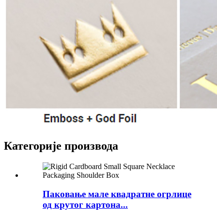
Категорије производа
Паковање мале квадратне огрлице
од крутог картона...