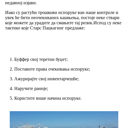
недавној изјави.
Иако су растући трошкови испоруке ван наше контроле и
увек ће бити неочекиваних кашњења, постоје неке ствари
које можете да урадите да смањите тај ризик.Испод су неке
тактике које Старс Пацкагинг предлаже:
1. Буффер свој теретни буџет;
2. Поставите права очекивања испоруке;
3. Ажурирајте свој инвентар
чешће;
4. Наручите раније;
5. Користите више начина испоруке.