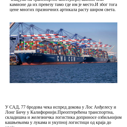
камионе да их превезу тамо где им је место.И због тога
цене многих празничних артикала расту широм света.
У САД, 77 бродова чека испред докова у Лос Анђелесу и
Лонг Бичу у Калифорнији.Преоптерећена транспортна,
складишна и железничка логистика доприносе озбиљнијим
кашњењима у лукама и укупној логистици од краја до