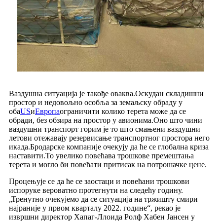
Ваздушна ситуација је такође оваква.Оскудан складишни
простор и недовољно особља за земаљску обраду у
оба
US
и
Европа
ограничити колико терета може да се
обради, без обзира на простор у авионима.Оно што чини
ваздушни транспорт горим је то што смањени ваздушни
летови отежавају резервисање транспортног простора него
икада.Бродарске компаније очекују да ће се глобална криза
наставити.То увелико повећава трошкове премештања
терета и могло би повећати притисак на потрошачке цене.
Процењује се да ће се заостаци и повећани трошкови
испоруке вероватно протегнути на следећу годину.
„Тренутно очекујемо да се ситуација на тржишту смири
најраније у првом кварталу 2022. године“, рекао је
извршни директор Хапаг-Ллоида Ролф Хабен Јансен у