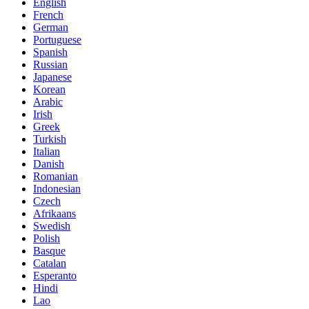
English
French
German
Portuguese
Spanish
Russian
Japanese
Korean
Arabic
Irish
Greek
Turkish
Italian
Danish
Romanian
Indonesian
Czech
Afrikaans
Swedish
Polish
Basque
Catalan
Esperanto
Hindi
Lao