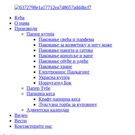
Кућа
О нама
Производи
Папир кутија
Паковање свећа и парфема
Паковање за козметику и негу коже
Паковање накита и сатова
Паковање конопље и вапе
Паковање обуће и одеће
Паковање хране
Елецтроницс Пацкагинг
Украсна кутија
Цорругатед Бок
Папер Тубе
Папирна кеса
Крафт папирна кеса
Луксузна торба за куповину
Адвентски календар
Видео
Вести
Контактирајте нас