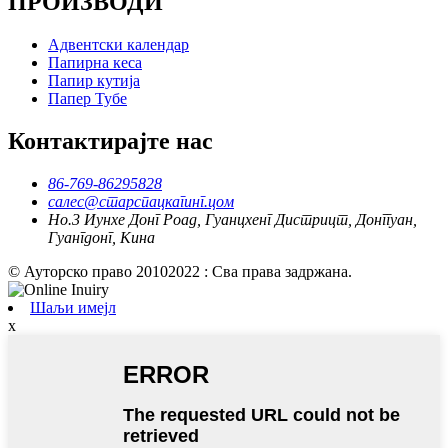
ПРОИЗВОДИ
Адвентски календар
Папирна кеса
Папир кутија
Папер Тубе
Контактирајте нас
86-769-86295828
салес@старспацкагинг.цом
Но.3 Иунхе Донг Роад, Гуанцхенг Дистрицт, Донггуан,
Гуангдонг, Кина
© Ауторско право 20102022 : Сва права задржана.
Шаљи имејл
x