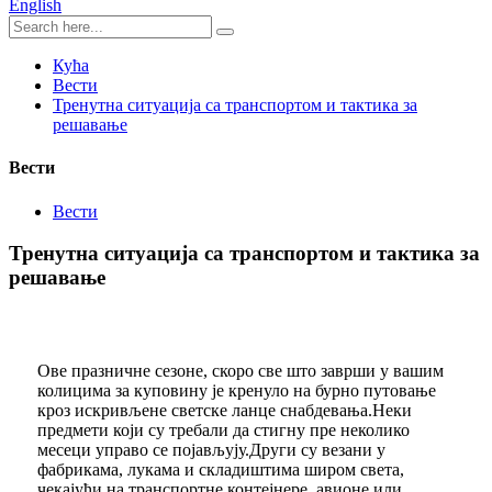
English
Кућа
Вести
Тренутна ситуација са транспортом и тактика за
решавање
Вести
Вести
Тренутна ситуација са транспортом и тактика за
решавање
Ове празничне сезоне, скоро све што заврши у вашим
колицима за куповину је кренуло на бурно путовање
кроз искривљене светске ланце снабдевања.Неки
предмети који су требали да стигну пре неколико
месеци управо се појављују.Други су везани у
фабрикама, лукама и складиштима широм света,
чекајући на транспортне контејнере, авионе или